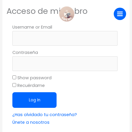
Ir
Acceso de miembro
al
contenido
Username or Email
Contraseña
Show password
Recuérdame
¿Has olvidado tu contraseña?
Únete a nosotros